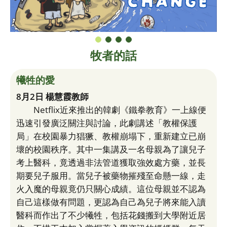
牧者的話
犧牲的愛
8月2日 楊慧霞教師
Netflix近來推出的韓劇《鐵拳教育》一上線便
迅速引發廣泛關注與討論，此劇講述「教權保護
局」在校園暴力猖獗、教權崩塌下，重新建立已崩
壞的校園秩序。其中一集講及一名母親為了讓兒子
考上醫科，竟透過非法管道獲取強效處方藥，並長
期要兒子服用。當兒子被藥物摧殘至命懸一線，走
火入魔的母親竟仍只關心成績。這位母親並不認為
自己這樣做有問題，更認為自己為兒子將來能入讀
醫科而作出了不少犧牲，包括花錢搬到大學附近居