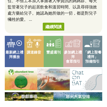
住、不惜工本加入掌握著入學資訊的媽媽群、每天
監管著兒子的起居飲食和溫習時間、以及尋得強效
處方藥給兒子。她認為她所做的一切，都是對兒子
犧牲的愛。 …
繼續閱讀
最新網上禮
講道錄音
豐盛週刊
參加網上禮
「網上聖餐
拜播放
拜
禮拜」
會眾指引
預備指引