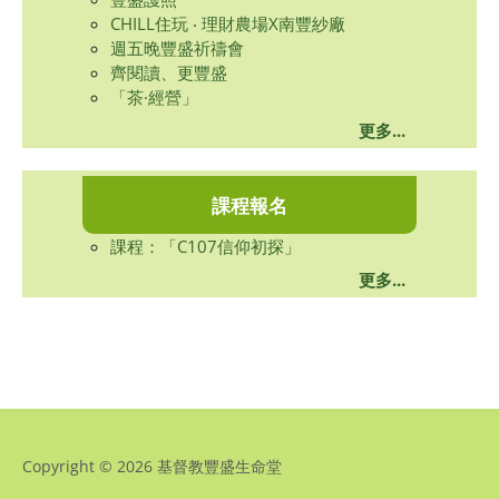
CHILL住玩 ‧ 理財農場X南豐紗廠
週五晚豐盛祈禱會
齊閱讀、更豐盛
「茶·經營」
更多...
課
程報名
課程：「C107信仰初探」
更多...
Copyright © 2026 基督教豐盛生命堂