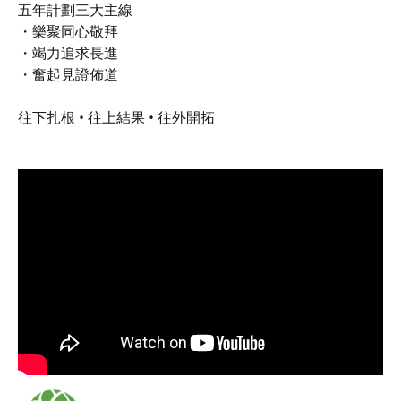
五年計劃三大主線
・樂聚同心敬拜
・竭力追求長進
・奮起見證佈道
往下扎根 • 往上結果 • 往外開拓