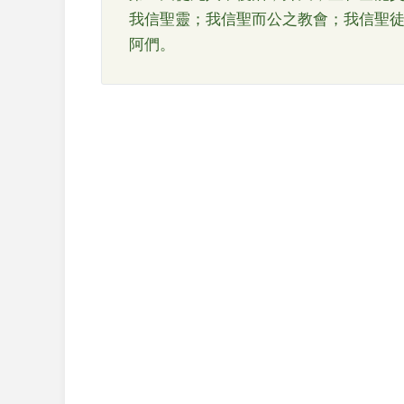
我信聖靈；我信聖而公之教會；我信聖
阿們。