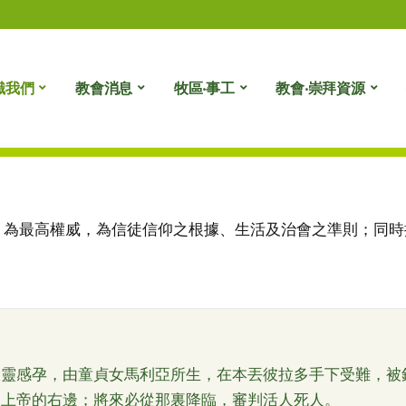
識我們
教會消息
牧區‧事工
教會‧崇拜資源
最高權威，為信徒信仰之根據、生活及治會之準則；同時
聖靈感孕，由童貞女馬利亞所生，在本丟彼拉多手下受難，被
父上帝的右邊；將來必從那裏降臨，審判活人死人。