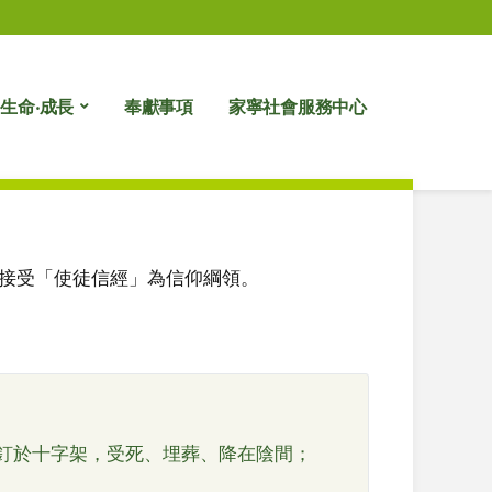
生命‧成長
奉獻事項
家寧社會服務中心
接受「使徒信經」為信仰綱領。
釘於十字架，受死、埋葬、降在陰間；