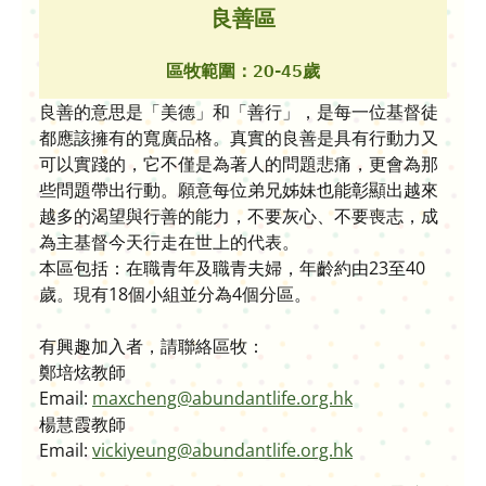
良善區
區牧範圍：20-45歲
良善的意思是「美德」和「善行」，是每一位基督徒
都應該擁有的寬廣品格。真實的良善是具有行動力又
可以實踐的，它不僅是為著人的問題悲痛，更會為那
些問題帶出行動。願意每位弟兄姊妹也能彰顯出越來
越多的渴望與行善的能力，不要灰心、不要喪志，成
為主基督今天行走在世上的代表。
本區包括：在職青年及職青夫婦，年齡約由23至40
歲。現有18個小組並分為4個分區。
有興趣加入者，請聯絡區牧：
鄭培炫教師
Email:
maxcheng@abundantlife.org.hk
楊慧霞教師
Email:
vickiyeung@abundantlife.org.hk