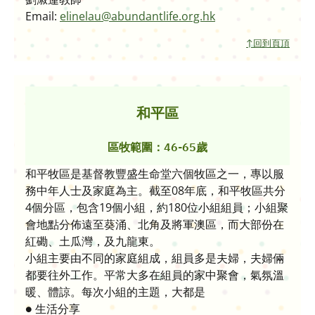
Email:
elinelau@abundantlife.org.hk
↑回到頁頂
和平區
區牧範圍：46-65歲
和平牧區是基督教豐盛生命堂六個牧區之一，專以服
務中年人士及家庭為主。截至08年底，和平牧區共分
4個分區，包含19個小組，約180位小組組員；小組聚
會地點分佈遠至葵涌、北角及將軍澳區，而大部份在
紅磡、土瓜灣，及九龍東。
小組主要由不同的家庭組成，組員多是夫婦，夫婦倆
都要往外工作。平常大多在組員的家中聚會，氣氛溫
暖、體諒。每次小組的主題，大都是
● 生活分享