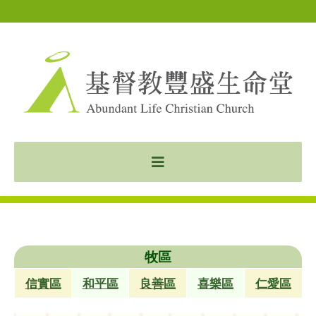
牧區
信實區
和平區
良善區
喜樂區
仁愛區