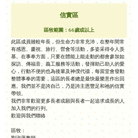
信實區
區牧範圍：66歲或以上
此區成員雖較年長，但生命力非常充沛，在整年間常
有感恩、慶祝、旅行、營會等活動，多姿采得令人羡
慕。在事奉方面，只要在體能上能走動的都會參加如
探訪、傳福音、義工服務等活動，發揮助己助人的愛
心，行動不便的也為後輩及神僕代禱，每當堂會發動
整體事奉的需要，這區的長者總是最快最樂意作出回
應。我們並不是誇自己，乃是誇主恩豐足和祂的信實
帶領。
我們非常歡迎更多長者或願與長者一起追求成長的人
加入我們的行列。
歡迎與我們聯絡
區牧：
劉淑蓮教師