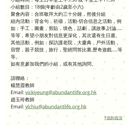
小組數目：18個(年齡由2歲至小六)
聚會內容：合班敬拜大約三十分鐘，然後分組
組內活動：背金句，祈禱，活動-切合信息之活動，例
如：手工，圖畫，剪貼，填色，話劇，講故事,討論…..
等等，希望小朋友對信息更深化，其次還有生日週。
其他活動，例如：探訪護老院，大慶典，戶外活動，
宿營，親子競技，旅行，聖經問答比賽,歷奇遊戲…..等
等。
如有意參加我們的小組，或有其他詢問。
請聯絡：
楊慧霞教師
Email:
vickiyeung@abundantlife.org.hk
趙玉玲教師
Email:
ylchiu@abundantlife.org.hk
↑回到頁頂