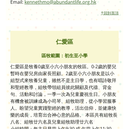
Email:
kennethmo@abundantlife.org.hk
↑回到頁頂
仁愛區
區牧範圍：初生至小學
仁愛區是牧養0歲至小六小朋友的牧區。0-2歲的嬰兒
暫時在嬰兒房由家長照顧。2歲至小六小朋友是以小
組型式來牧養兒童，雖然不是主日學，也有唱詩敬拜
和聖經教導，組牧帶領組員彼此關顧及代禱、背金
句、活動和討論，一季一次為兒童慶祝生日。小朋友
有機會被訓練成為小司琴、組牧助理，從小學習服事
人。盼望兒童實踐聖經的教導，活出信仰，並健康快
樂的成長，培育出合神心意的品格。 本區共有組牧長
八名、組牧廿六名及兒童組牧助理廿六名
小組時間：每主日早堂上午9:30 或 午堂上午11:30