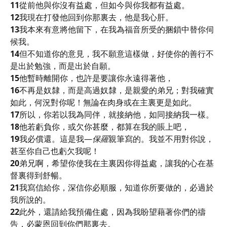
11
從前他與你沒有益處，但如今與你我都有益處。
12
我現在打發他回到你那裏去，他是我心肝。
13
我本來有意將他留下，在我為福音所受的捆鎖中替你伺
候我。
14
但不知道你的意見，我不願意這樣做，好使你的善行不
是出於勉強，而是出於自願。
15
他暫時離開你，也許是要讓你永遠得著他，
16
不再是奴隸，而是高過奴隸，是親愛的弟兄；對我確實
如此，何況對你呢！無論在肉身或在主裏更是如此。
17
所以，你若以我為同伴，就接納他，如同接納我一樣。
18
他若虧負你，或欠你甚麼，都算在我的賬上吧，
19
我必償還。這是我—
保羅
親筆寫的。我並不用對你說，
甚至你自己也虧欠我呢！
20
弟兄啊，希望你使我在主裏因你得益處，讓我的心在基
督裏得到舒暢。
21
我寫信給你，深信你必順服，知道你所要做的，必過於
我所說的。
22
此外，還請給我預備住處，因為我盼望藉著你們的禱
告，必蒙恩回到你們那裏去。