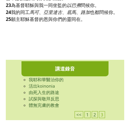
23
為基督耶穌與我一同坐監的
以巴弗
問候你。
24
我的同工
馬可
、
亞里達古
、
底馬
、
路加
也都問候你。
25
願主耶穌基督的恩與你們的靈同在。
講道錄音
我耶和華醫治你的
活出koinonia
由死入生的路途
試探與敬拜反思
體無完膚的教會
<<
1
2
3