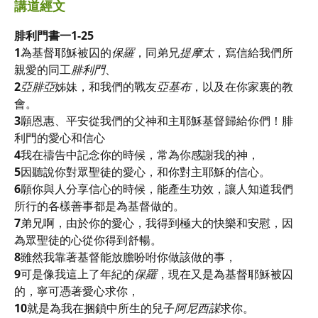
講道經文
腓利門書一1-25
1
為基督耶穌被囚的
保羅
，同弟兄
提摩太
，寫信給我們所
親愛的同工
腓利門
、
2
亞腓亞
姊妹，和我們的戰友
亞基布
，以及在你家裏的教
會。
3
願恩惠、平安從我們的父神和主耶穌基督歸給你們！腓
利門的愛心和信心
4
我在禱告中記念你的時候，常為你感謝我的神，
5
因聽說你對眾聖徒的愛心，和你對主耶穌的信心。
6
願你與人分享信心的時候，能產生功效，讓人知道我們
所行的各樣善事都是為基督做的。
7
弟兄啊，由於你的愛心，我得到極大的快樂和安慰，因
為眾聖徒的心從你得到舒暢。
8
雖然我靠著基督能放膽吩咐你做該做的事，
9
可是像我這上了年紀的
保羅
，現在又是為基督耶穌被囚
的，寧可憑著愛心求你，
10
就是為我在捆鎖中所生的兒子
阿尼西謀
求你。