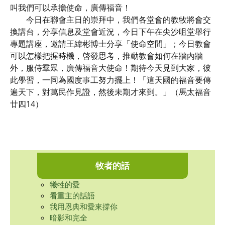
叫我們可以承擔使命，廣傳福音！
今日在聯會主日的崇拜中，我們各堂會的教牧將會交
換講台，分享信息及堂會近況，今日下午在尖沙咀堂舉行
專題講座，邀請王緯彬博士分享「使命空間」；今日教會
可以怎樣把握時機，啓發思考，推動教會如何在牆內牆
外，服侍羣眾，廣傳福音大使命！期待今天見到大家，彼
此學習，一同為國度事工努力擺上！「這天國的福音要傳
遍天下，對萬民作見證，然後未期才來到。」（馬太福音
廿四14）
牧者的話
犧牲的愛
看重主的話語
我用恩典和愛來撐你
暗影和完全