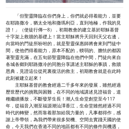
「但聖靈降臨在你們身上，你們就必得着能力，並要
在耶路撒冷，猶太全地和撒瑪利亞，直到地極，作我的見
證！」（使徒行傳一8），初期教會的建立基於耶穌基督
十字架上救贖的基礎上！當主耶穌將升天回到天父右邊，
向當時的門徒所吩咐的，就是聖靈保惠師將會來到門徒中
間，使他們得着能力，原本不配的，輭弱的、膽怯的都因
著聖靈充滿，在五旬節聖靈降臨在他們中間，門徒向來自
各城各鄉到耶路撒冷的同胞分享講述主耶穌的事蹟，救贖
恩典，見證這位從死裏復活的救主，初期教會就是在此時
此刻被建立起來！
主耶穌基督的教會經過二千多年來的發展，雖然經過
歷世歷代的挑戰與困難，在不同的地域講述見證福音，道
種繼續播放，不斷發芽生長！潮人生命堂創堂至今117
年，從福音入潮至福源潮汕澤香江，生命堂雖然經過不同
時代的轉變，然而靠着那加給我力量的，凡事都得作，感
謝上帝帶領，為我們帶來很多契機、空間去實踐天國的使
命，今天我們在香港不同的地區都有不同的條件與機遇，