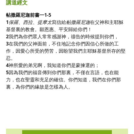
講道經文
帖撒羅尼迦前書一1-5
1
保羅
、
西拉
、
提摩太
寫信給
帖撒羅尼迦
在父神和主耶穌
基督裏的教會。願恩惠、平安歸給你們！
2
我們為你們眾人常常感謝神，禱告的時候提到你們，
3
在我們的父神面前，不住地記念你們因信心所做的工
作，因愛心所受的勞苦，因盼望我們主耶穌基督所存的堅
忍。
4
神所愛的弟兄啊，我知道你們是蒙揀選的；
5
因為我們的福音傳到你們那裏，不僅在言語，也在能
力，也在聖靈和充足的確信。你們知道，我們在你們那
裏，為你們的緣故是怎樣為人。