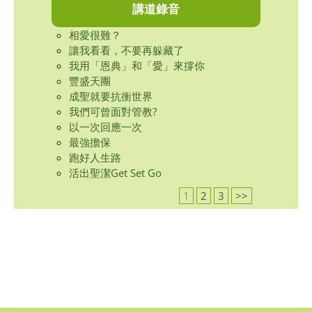
講道錄音
相愛很難？
讓我看看，不要再躲藏了
我用「恩典」和「愛」來撐你
豐盛天團
成聖就要抗衡世界
我們可曾面對管教?
以一次回應一次
最強擔保
跑好人生路
活出聖潔Get Set Go
1
2
3
>>