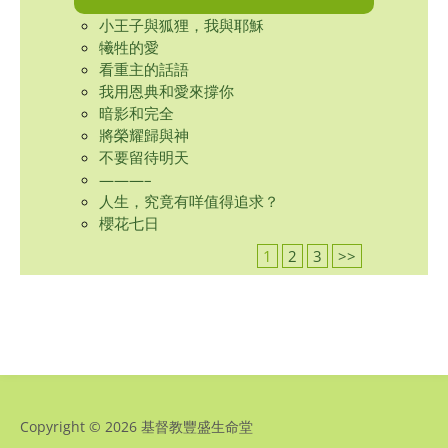
小王子與狐狸，我與耶穌
犧牲的愛
看重主的話語
我用恩典和愛來撐你
暗影和完全
將榮耀歸與神
不要留待明天
———–
人生，究竟有咩值得追求？
櫻花七日
1
2
3
>>
Copyright © 2026 基督教豐盛生命堂