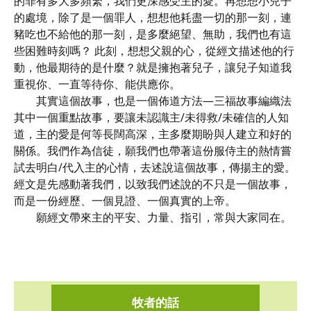
的罪有多大多頻繁，我們更深感受主的愛。再想想小兒子
的處境，除了是一個罪人，想想他耗盡一切的那一刻，連
豬吃也不給他的那一刻，是多麼絕望、無助，我們也有這
些困難時刻嗎？ 此刻，想想父親的心，從經文描述他的行
動，他最期待的是什麼？就是擁抱著兒子，讓兒子知道我
重視你、一直等待你、能供應你。
其實這個故事，也是一個佈道方法—三福故事編織法
其中一個重點故事，要讓未認識主/未得救/未確信的人知
道，主的愛是何等長闊高深，主多麼期盼與人建立和好的
關係。我們作為信徒，願我們也帶著這份服侍主的熱情嘗
試去明白/代入主的心情，去述說這個故事，傳揚主的愛。
經文是先感動著我們，以致我們述說的不只是一個故事，
而是一份經歷、一個見證、一個真實的上帝。
願經文帶來主的平安、力量、指引，常與大家同在。
牧者的話