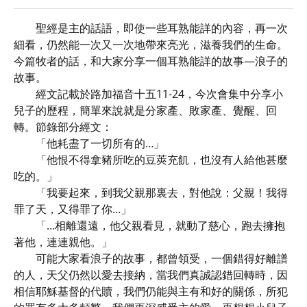
聖經是主的話語，即使一些耳熟能詳的內容，再一次
細看，仍然能一次又一次地帶來亮光，滋養我們的生命。
今篇牧者的話，和大家分享一個耳熟能詳的故事—浪子的
故事。
經文記載於路加福音十五11-24，今次會集中分享小
兒子的歷程，簡單來說就是分家產、敗家產、覺醒、回
轉。節錄部分經文：
「他耗盡了一切所有的…」
「他恨不得拿豬所吃的豆莢充飢，也沒有人給他甚麼
吃的。」
「我要起來，到我父親那裏去，對他說：父親！我得
罪了天，又得罪了你…」
「…相離還遠，他父親看見，就動了慈心，跑去擁抱
著他，連連親他。」
可能大家看浪子的故事，都曾領受，一個錯得好離譜
的人，天父仍然以愛去接納，當我們真誠認錯回轉時，因
相信耶穌基督的代贖，我們仍能與主有和好的關係，所犯