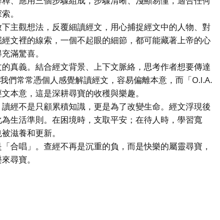
解釋、應用三個步驟組成，步驟清晰、淺顯易懂，適合任何
探索。
放下主觀想法，反覆細讀經文，用心捕捉經文中的人物、對
掘經文裡的線索，一個不起眼的細節，都可能藏著上帝的心
得充滿驚喜。
文的真義。結合經文背景、上下文脈絡，思考作者想要傳達
們常常憑個人感覺解讀經文，容易偏離本意，而「O.I.A.
經文本意，這是深耕尋寶的收穫與樂趣。
。讀經不是只顧累積知識，更是為了改變生命。經文浮現後
化為生活準則。在困境時，支取平安；在待人時，學習寬
也被滋養和更新。
「合唱」。查經不再是沉重的負，而是快樂的屬靈尋寶，
樂來尋寶。