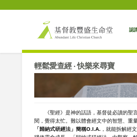
認
輕鬆愛查經 ‧ 快樂來尋寶
《聖經》是神的話語，基督徒必讀的聖言
閱，覺得太忙。難以體會經文中的智慧、重量
「歸納式研經法」簡稱O.I.A.
，就能拆解經文