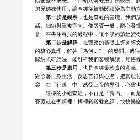
踐使靈命成長。「歸納式研經法」由觀察、
弟兄姊妹使用，讓查經從被動閱讀變為主動
第一步是觀察
，也是查經的基礎。我們
話、細節與重複字句。像尋寶一般，耐心發
意，在專注尋找的過程中，讓平淡的讀經變
第二步是解釋
，在觀察的基礎上探究經
的核心真理，解答「為何…？」的發問。過往我
歸納式研經法」能引導我們客觀解讀，領悟
第三步是應用
，也是查經最珍貴的意義
對照著自身生活，反思言行與心態，把真理
容。在「行道」中，感受上帝的導引，心靈
這樣的小組查經，不再是「獨唱」，而是
寶藏就在聖經裡！輕輕鬆鬆愛查經，快快樂