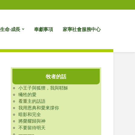
生命‧成長
奉獻事項
家寧社會服務中心
牧者的話
小王子與狐狸，我與耶穌
犧牲的愛
看重主的話語
我用恩典和愛來撐你
暗影和完全
將榮耀歸與神
不要留待明天
———–