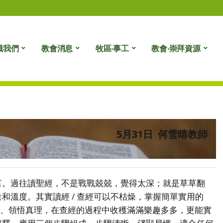
識我們
教會消息
牧區‧事工
教會‧崇拜資源
5月31日 何雪晴教師
。過往讀聖經，不是戰戰兢兢，覺得太深；就是草草翻
和溫度。其實讀經 / 查經可以不枯燥，掌握簡單實用的
、領悟真理，在查經的過程中收穫滿滿樂趣多多，更能實