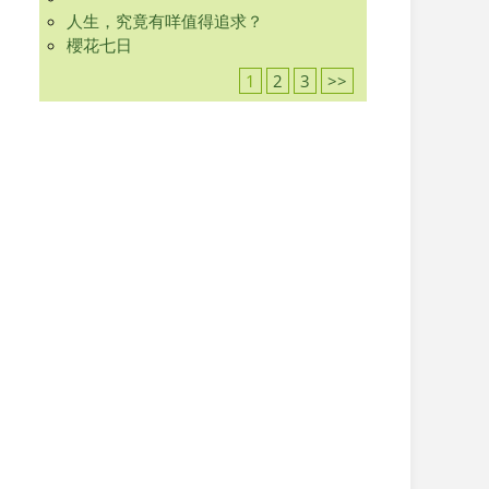
人生，究竟有咩值得追求？
櫻花七日
1
2
3
>>