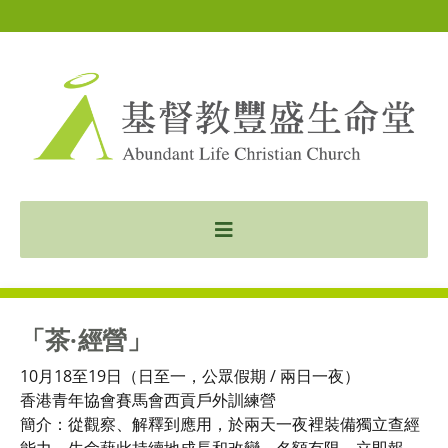
「茶·經營」
10月18至19日（日至一，公眾假期 / 兩日一夜）
香港青年協會賽馬會西貢戶外訓練營
簡介：從觀察、解釋到應用，於兩天一夜裡裝備獨立查經
能力，生命藉此持續地成長和改變。名額有限，立即報