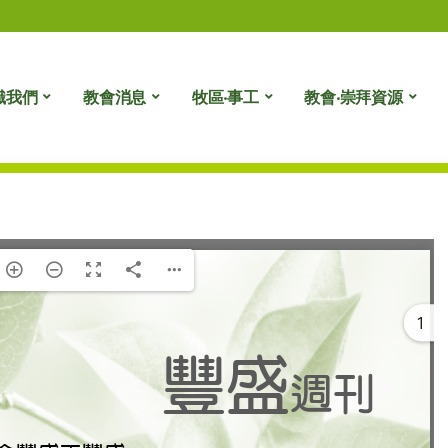
識我們
教會消息
牧區‧事工
教會‧崇拜資源
1