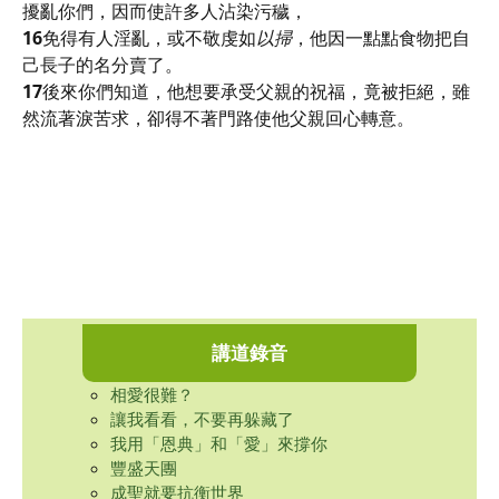
擾亂你們，因而使許多人沾染污穢，
16
免得有人淫亂，或不敬虔如
以掃
，他因一點點食物把自
己長子的名分賣了。
17
後來你們知道，他想要承受父親的祝福，竟被拒絕，雖
然流著淚苦求，卻得不著門路使他父親回心轉意。
講道錄音
相愛很難？
讓我看看，不要再躲藏了
我用「恩典」和「愛」來撐你
豐盛天團
成聖就要抗衡世界