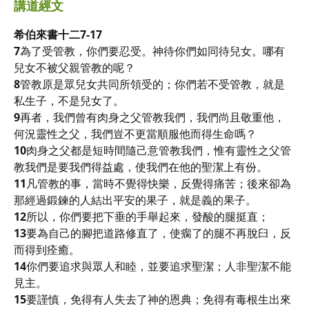
講道經文
希伯來書十二7-17
7
為了受管教，你們要忍受。神待你們如同待兒女。哪有
兒女不被父親管教的呢？
8
管教原是眾兒女共同所領受的；你們若不受管教，就是
私生子，不是兒女了。
9
再者，我們曾有肉身之父管教我們，我們尚且敬重他，
何況靈性之父，我們豈不更當順服他而得生命嗎？
10
肉身之父都是短時間隨己意管教我們，惟有靈性之父管
教我們是要我們得益處，使我們在他的聖潔上有份。
11
凡管教的事，當時不覺得快樂，反覺得痛苦；後來卻為
那經過鍛鍊的人結出平安的果子，就是義的果子。
12
所以，你們要把下垂的手舉起來，發酸的腿挺直；
13
要為自己的腳把道路修直了，使瘸了的腿不再脫臼，反
而得到痊癒。
14
你們要追求與眾人和睦，並要追求聖潔；人非聖潔不能
見主。
15
要謹慎，免得有人失去了神的恩典；免得有毒根生出來