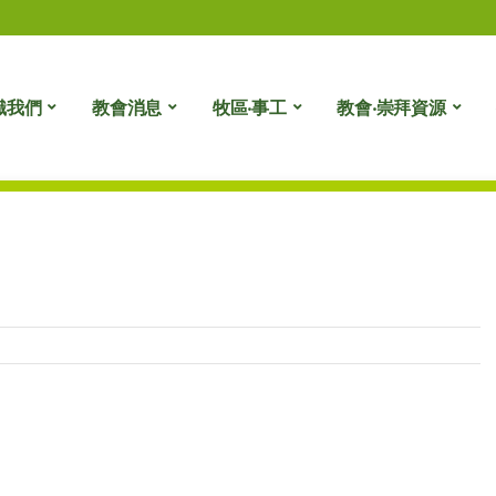
識我們
教會消息
牧區‧事工
教會‧崇拜資源