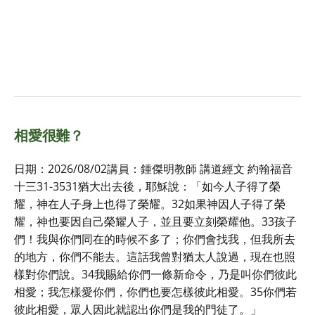
相愛很難？
日期：2026/08/02講員：鍾傑明教師 講道經文 約翰福音
十三31-3531猶大出去後，耶穌說：「如今人子得了榮
耀，神在人子身上也得了榮耀。32如果神因人子得了榮
耀，神也要因自己榮耀人子，並且要立刻榮耀他。33孩子
們！我與你們同在的時候不多了；你們會找我，但我所去
的地方，你們不能去。這話我曾對猶太人說過，現在也照
樣對你們說。34我賜給你們一條新命令，乃是叫你們彼此
相愛；我怎樣愛你們，你們也要怎樣彼此相愛。35你們若
彼此相愛，眾人因此就認出你們是我的門徒了。」