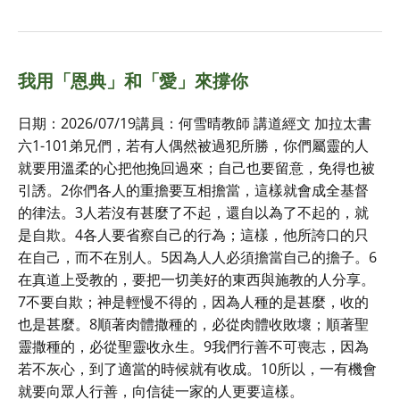
我用「恩典」和「愛」來撐你
日期：2026/07/19講員：何雪晴教師 講道經文 加拉太書
六1-101弟兄們，若有人偶然被過犯所勝，你們屬靈的人
就要用溫柔的心把他挽回過來；自己也要留意，免得也被
引誘。2你們各人的重擔要互相擔當，這樣就會成全基督
的律法。3人若沒有甚麼了不起，還自以為了不起的，就
是自欺。4各人要省察自己的行為；這樣，他所誇口的只
在自己，而不在別人。5因為人人必須擔當自己的擔子。6
在真道上受教的，要把一切美好的東西與施教的人分享。
7不要自欺；神是輕慢不得的，因為人種的是甚麼，收的
也是甚麼。8順著肉體撒種的，必從肉體收敗壞；順著聖
靈撒種的，必從聖靈收永生。9我們行善不可喪志，因為
若不灰心，到了適當的時候就有收成。10所以，一有機會
就要向眾人行善，向信徒一家的人更要這樣。