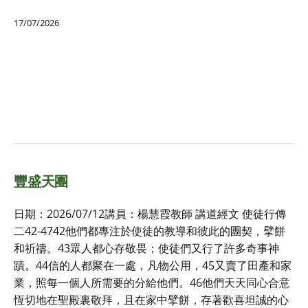
17/07/2026
豐盛天團
日期：2026/07/12講員：楊慧霞教師 講道經文 使徒行傳
二42-4742他們都專注於使徒的教導和彼此的團契，擘餅
和祈禱。43眾人都心存敬畏；使徒們又行了許多奇事神
蹟。44信的人都聚在一處，凡物公用，45又賣了田產和家
業，照每一個人所需要的分給他們。46他們天天同心合意
恆切地在聖殿裏敬拜，且在家中擘餅，存著歡喜坦誠的心