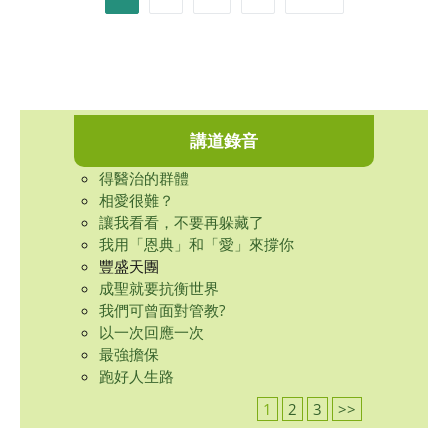
pagination
講道錄音
得醫治的群體
相愛很難？
讓我看看，不要再躲藏了
我用「恩典」和「愛」來撐你
豐盛天團
成聖就要抗衡世界
我們可曾面對管教?
以一次回應一次
最強擔保
跑好人生路
1
2
3
>>