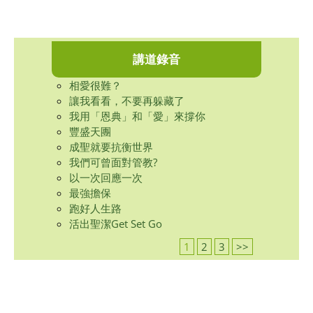
講道錄音
相愛很難？
讓我看看，不要再躲藏了
我用「恩典」和「愛」來撐你
豐盛天團
成聖就要抗衡世界
我們可曾面對管教?
以一次回應一次
最強擔保
跑好人生路
活出聖潔Get Set Go
1
2
3
>>