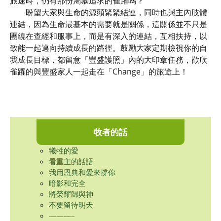
旅途時，仍有那份渴慕追求的雀躍嗎？
盼望大家與生命的源頭緊緊結連，同時也與主內肢體
連結，因為生命最基本的需要就是關係，這關係並不只是
團繞在查經和服事上，而是有深入的連結，互相扶持，以
致能一起邁向持續成長的路徑。鼓勵大家定期檢視你的自
我成長目標，都留意「豐盛護照」內的大印章任務，歡欣
雀躍的與豐盛家人一起走在「Change」的旅途上！
牧者的話
犧牲的愛
看重主的話語
我用恩典和愛來撐你
暗影和完全
將榮耀歸與神
不要留待明天
———–