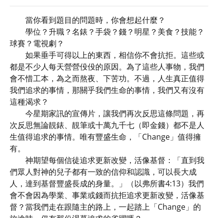
當你看到題目的問題時，你會想起什麼？
學位？升職？名錶？手袋？錢？明星？美食？技能？
球賽？電視劇？
如果垂手可得以上的東西，相信你不會抗拒。這些或
都是不少人每天營營伇伇的原因。為了這些人事物，我們
會不惜工本，為之而熬夜、下苦功。不過，人生真正值得
我們追求的事情，那關乎我們生命的事情，我們又有沒有
這種渴求？
今星期家訊的宣傳片，讓我們再次反思這條問題，再
次反思無論靚錶、靚筆或十萬九千七（即金錢）都不是人
生值得追求的事情。唯有豐盛生命，「Change」值得擁
有。
神期望每個信徒追求更新改變，活像基督：「直到我
們眾人對神的兒子都有一致的信仰和認識，可以長大成
人，達到基督豐盛長成的身量。」（以弗所書4:13）我們
會不會因為學業、事業或錢而抗拒追求更新改變，活像基
督？當我們走在跟隨主的路上，一起踏上「Change」的