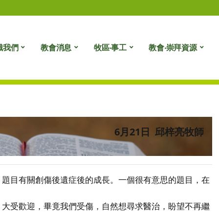
識我們
教會消息
牧區‧事工
教會‧崇拜資源
6月21日 邱梓亮牧師
題目有關創傷後遺症後的成長。一個很有意思的題目，在
大受歡迎，畢竟我們受傷，自然想尋求醫治，盼望不再繼