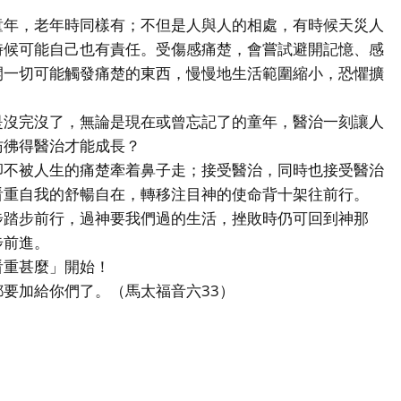
年，老年時同樣有；不但是人與人的相處，有時候天災人
時候可能自己也有責任。受傷感痛楚，會嘗試避開記憶、感
開一切可能觸發痛楚的東西，慢慢地生活範圍縮小，恐懼擴
沒完沒了，無論是現在或曾忘記了的童年，醫治一刻讓人
彷彿得醫治才能成長？
不被人生的痛楚牽着鼻子走；接受醫治，同時也接受醫治
看重自我的舒暢自在，轉移注目神的使命背十架往前行。
踏步前行，過神要我們過的生活，挫敗時仍可回到神那
步前進。
重甚麼」開始！
加給你們了。（馬太福音六33）