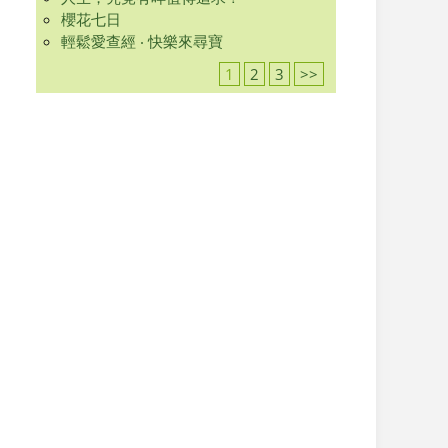
櫻花七日
輕鬆愛查經 ‧ 快樂來尋寶
1
2
3
>>