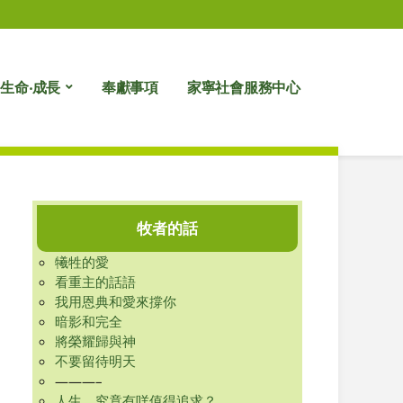
生命‧成長
奉獻事項
家寧社會服務中心
牧者的話
犧牲的愛
看重主的話語
我用恩典和愛來撐你
暗影和完全
將榮耀歸與神
不要留待明天
———–
人生，究竟有咩值得追求？