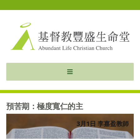
預苦期：極度寬仁的主
3月1日 李嘉盈教師