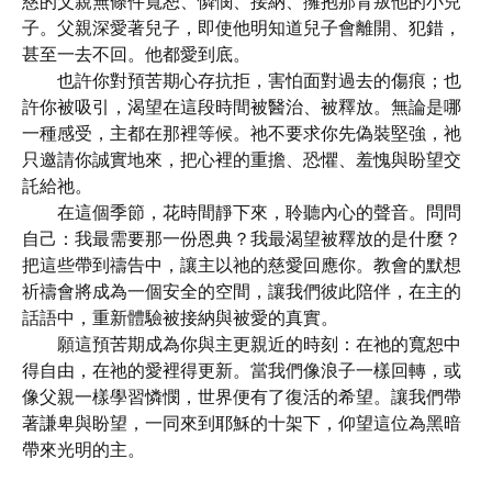
慈的父親無條件寬恕、憐憫、接納、擁抱那背叛他的小兒
子。父親深愛著兒子，即使他明知道兒子會離開、犯錯，
甚至一去不回。他都愛到底。
也許你對預苦期心存抗拒，害怕面對過去的傷痕；也
許你被吸引，渴望在這段時間被醫治、被釋放。無論是哪
一種感受，主都在那裡等候。祂不要求你先偽裝堅強，祂
只邀請你誠實地來，把心裡的重擔、恐懼、羞愧與盼望交
託給祂。
在這個季節，花時間靜下來，聆聽內心的聲音。問問
自己：我最需要那一份恩典？我最渴望被釋放的是什麼？
把這些帶到禱告中，讓主以祂的慈愛回應你。教會的默想
祈禱會將成為一個安全的空間，讓我們彼此陪伴，在主的
話語中，重新體驗被接納與被愛的真實。
願這預苦期成為你與主更親近的時刻：在祂的寬恕中
得自由，在祂的愛裡得更新。當我們像浪子一樣回轉，或
像父親一樣學習憐憫，世界便有了復活的希望。讓我們帶
著謙卑與盼望，一同來到耶穌的十架下，仰望這位為黑暗
帶來光明的主。