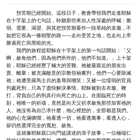
預苦期已經開始。這段日子，教會帶領我們走進耶穌
在十字架上的七句話，聆聽那些來自人性深處的呼喊：脆
弱、需要、渴望。與其把預苦期看作一段單純的哀傷，不
如把它視為一條朝聖的路——走向受苦之地，也走向上帝
勝過死亡與黑暗的光。
我們的旅程從耶穌在十字架上的第一句話開始：「父
啊，赦免他們，因為他們所作的，他們不知道。」上十架
前，耶穌已經經歷了極大的苦難。祂被最親近的朋友出
賣、離棄；被充滿敵意的宗教領袖審判，他們一心要除滅
祂；祂遭受羅馬士兵的羞辱與嘲笑；又被一位懦弱的官員
判處死刑，只為了盡快解決事情。耶穌被剝去衣服、鞭
打，背負自己的刑具行向死亡的山上。在面臨死亡的時
刻，祂唯一的祈禱，竟然是向天父祈求赦免那些加害祂的
人。祂沒有為自己求什麼，祂心裡想的，全部都是我們。
祂的心充滿憐憫，祂看透一切，祂看透萬事，看透人心，
卻仍然選擇完全的寬恕、赦免。
這就像耶穌親口向門徒講述的浪子故事，一位極端仁