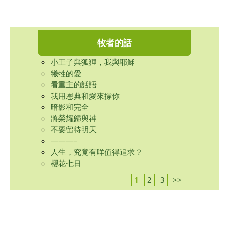
牧者的話
小王子與狐狸，我與耶穌
犧牲的愛
看重主的話語
我用恩典和愛來撐你
暗影和完全
將榮耀歸與神
不要留待明天
———–
人生，究竟有咩值得追求？
櫻花七日
1
2
3
>>