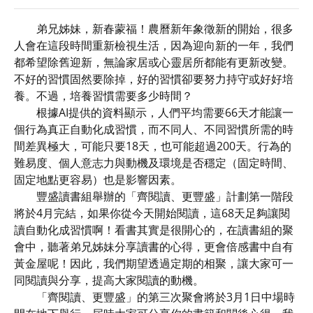
弟兄姊妹，新春蒙福！農曆新年象徵新的開始，很多
人會在這段時間重新檢視生活，因為迎向新的一年，我們
都希望除舊迎新，無論家居或心靈居所都能有更新改變。
不好的習慣固然要除掉，好的習慣卻要努力持守或好好培
養。不過，培養習慣需要多少時間？
根據AI提供的資料顯示，人們平均需要66天才能讓一
個行為真正自動化成習慣，而不同人、不同習慣所需的時
間差異極大，可能只要18天，也可能超過200天。行為的
難易度、個人意志力與動機及環境是否穩定（固定時間、
固定地點更容易）也是影響因素。
豐盛讀書組舉辦的「齊閱讀、更豐盛」計劃第一階段
將於4月完結，如果你從今天開始閱讀，這68天足夠讓閱
讀自動化成習慣啊！看書其實是很開心的，在讀書組的聚
會中，聽著弟兄姊妹分享讀書的心得，更會倍感書中自有
黃金屋呢！因此，我們期望透過定期的相聚，讓大家可一
同閱讀與分享，提高大家閱讀的動機。
「齊閱讀、更豐盛」的第三次聚會將於3月1日中場時