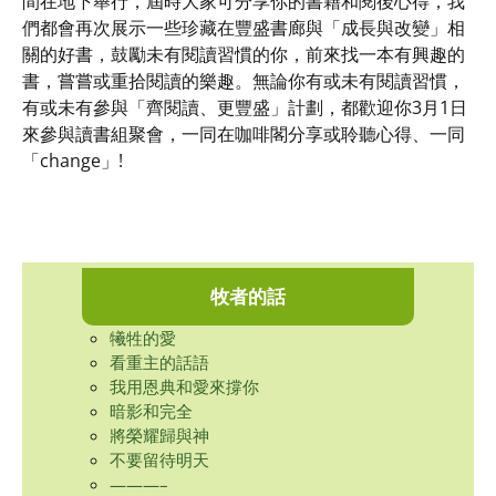
間在地下舉行，屆時大家可分享你的書籍和閱後心得，我
們都會再次展示一些珍藏在豐盛書廊與「成長與改變」相
關的好書，鼓勵未有閱讀習慣的你，前來找一本有興趣的
書，嘗嘗或重拾閱讀的樂趣。無論你有或未有閱讀習慣，
有或未有參與「齊閱讀、更豐盛」計劃，都歡迎你3月1日
來參與讀書組聚會，一同在咖啡閣分享或聆聽心得、一同
「change」!
牧者的話
犧牲的愛
看重主的話語
我用恩典和愛來撐你
暗影和完全
將榮耀歸與神
不要留待明天
———–